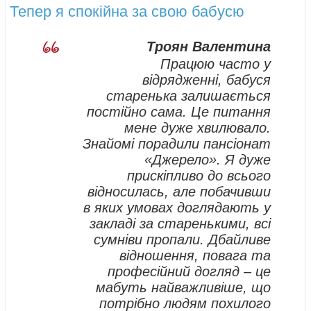
Тепер я спокійна за свою бабусю
Троян Валентина
Працюю часто у
відрядженні, бабуся
старенька залишається
постійно сама. Це питання
мене дуже хвилювало.
Знайомі порадили пансіонат
«Джерело». Я дуже
прискіпливо до всього
відносилась, але побачивши
в яких умовах доглядають у
закладі за старенькими, всі
сумніви пропали. Дбайливе
відношення, повага та
професійний догляд – це
мабуть найважливіше, що
потрібно людям похилого