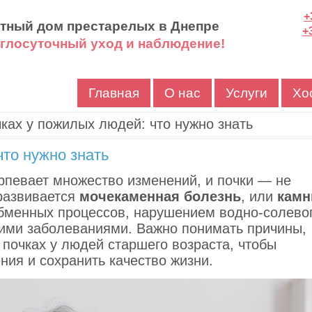
+
ный дом престарелых в Днепре
+
лосуточный уход и наблюдение!
Главная
О нас
Услуги
Хо
ках у пожилых людей: что нужно знать
что нужно знать
рпевает множество изменений, и почки — не
развивается
мочекаменная болезнь
, или
камн
обменных процессов, нарушением водно-солево
ими заболеваниями. Важно понимать причины,
почках у людей старшего возраста, чтобы
ия и сохранить качество жизни.