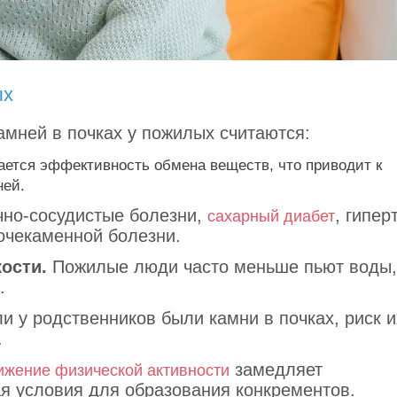
ых
мней в почках у пожилых считаются:
ется эффективность обмена веществ, что приводит к
ней.
но-сосудистые болезни,
, гипер
сахарный диабет
очекаменной болезни.
ости.
Пожилые люди часто меньше пьют воды,
.
и у родственников были камни в почках, риск и
.
замедляет
ижение физической активности
я условия для образования конкрементов.