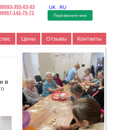
38093-355-03-03
UK
RU
38067-142-75-71
спис
Цены
Отзывы
Контакты
и в
го