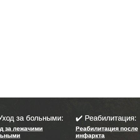
Уход за больными:
✔️ Реабилитация:
д за лежачими
Реабилитация после
льными
инфаркта