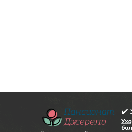
✔️ 
Ухо
бо