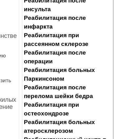
Реабилитация после
инсульта
Реабилитация после
инфаркта
Реабилитация при
инстве
рассеянном склерозе
Реабилитация после
нию
операции
Реабилитация больных
Паркинсоном
зить
Реабилитация после
перелома шейки бедра
жилых
Реабилитация при
ление
остеохондрозе
Реабилитация больных
атеросклерозом