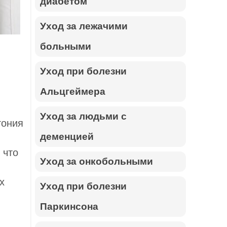
диабетом
Уход за лежачими
больными
Уход при болезни
Альцгеймера
Уход за людьми с
тония
деменцией
 что
Уход за онкобольными
х
Уход при болезни
Паркинсона