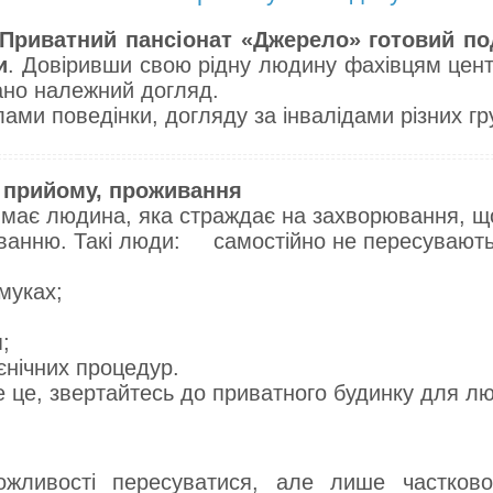
Приватний пансіонат «Джерело» готовий по
и
. Довіривши свою рідну людину фахівцям цент
ано належний догляд.
лами поведінки, догляду за інвалідами різних гр
і прийому, проживання
и має людина, яка страждає на захворювання, щ
ванню. Такі люди: самостійно не пересувають
муках;
;
єнічних процедур.
е це, звертайтесь до приватного будинку для л
ожливості пересуватися, але лише частково