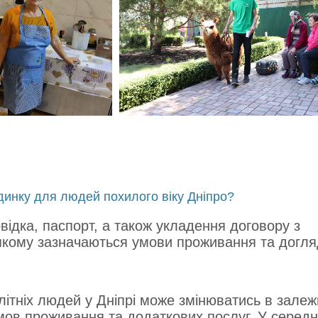
динку для людей похилого віку Дніпро?
ідка, паспорт, а також укладення договору з
 якому зазначаються умови проживання та догля
ітніх людей у ​​Дніпрі може змінюватись в залеж
умов проживання та додаткових послуг. У середн