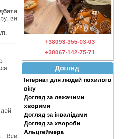
дбати
ру, ви
уп.
+38093-355-03-03
+38067-142-75-71
о
Догляд
ся;
Інтернат для людей похилого
віку
Догляд за лежачими
хворими
юдей
Догляд за інвалідами
Догляд за хвороби
Альцгеймера
. Все