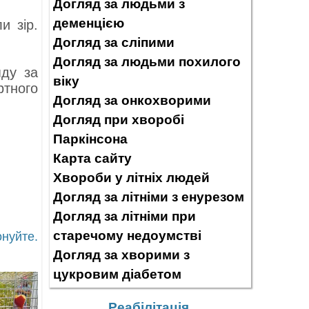
Догляд за людьми з
деменцією
и зір.
Догляд за сліпими
Догляд за людьми похилого
яду за
віку
ртного
Догляд за онкохворими
Догляд при хворобі
Паркінсона
Карта сайту
Хвороби у літніх людей
Догляд за літніми з енурезом
Догляд за літніми при
старечому недоумстві
онуйте.
Догляд за хворими з
цукровим діабетом
Реабілітація