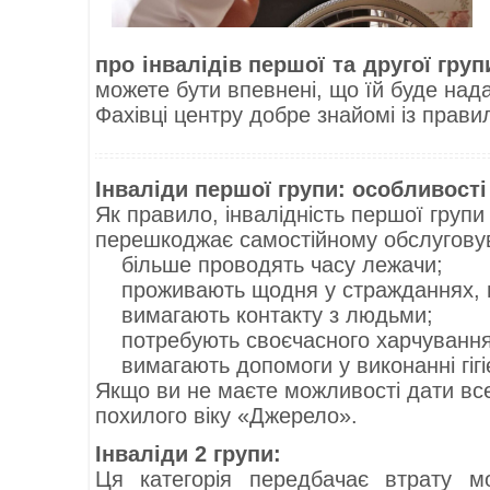
про інвалідів першої та другої груп
можете бути впевнені, що їй буде над
Фахівці центру добре знайомі із прави
Інваліди першої групи: особливост
Як правило, інвалідність першої груп
перешкоджає самостійному обслугову
більше проводять часу лежачи;
проживають щодня у стражданнях, 
вимагають контакту з людьми;
потребують своєчасного харчування
вимагають допомоги у виконанні гігі
Якщо ви не маєте можливості дати вс
похилого віку «Джерело».
Інваліди 2 групи:
Ця категорія передбачає втрату м