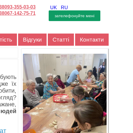
38093-355-03-03
UK
RU
38067-142-75-71
тість
Відгуки
Статті
Контакти
ебують
дже їх
обити,
огляд?
жане,
людей
ат