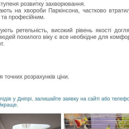
 ступеня розвитку захворювання.
ають на хвороби Паркінсона, частково втратил
 та професійним.
ують ретельність, високий рівень якості догл
 людей похилого віку є все необхідне для комфо
г.
 точних розрахунків ціни.
ідів у Дніпрі, залишайте заявку на сайті або телеф
йкраще.