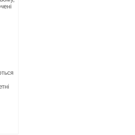
чені
ються
етні