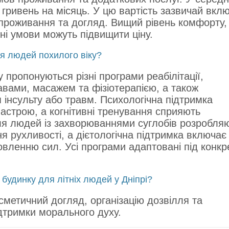
 гривень на місяць. У цю вартість зазвичай вклю
 проживання та догляд. Вищий рівень комфорту,
ні умови можуть підвищити ціну.
ля людей похилого віку?
 пропонуються різні програми реабілітації,
авами, масажем та фізіотерапією, а також
я інсульту або травм. Психологічна підтримка
настрою, а когнітивні тренування сприяють
я людей із захворюваннями суглобів розробля
я рухливості, а дієтологічна підтримка включає
вленню сил. Усі програми адаптовані під конкр
будинку для літніх людей у ​​Дніпрі?
осметичний догляд, організацію дозвілля та
дтримки морального духу.