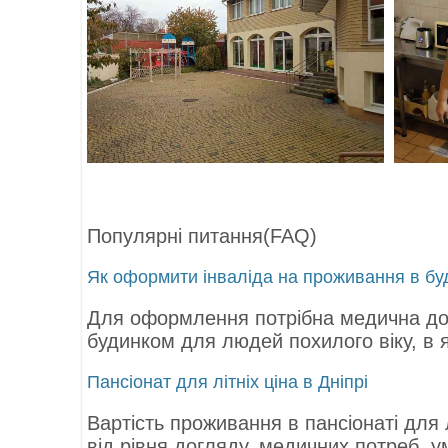
Популярні питання(FAQ)
Як оформити інваліда на проживання в бу
Для оформлення потрібна медична дов
будинком для людей похилого віку, в
Пансіонат для літніх ціна в Дніпрі
Вартість проживання в пансіонаті для л
від рівня догляду, медичних потреб, 