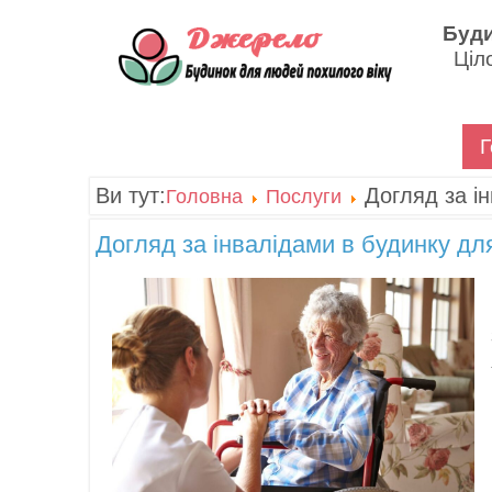
Буди
Ціло
Г
Ви тут:
Догляд за і
Головна
Послуги
Догляд за інвалідами в будинку дл