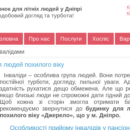
+
нок для літніх людей у Дніпрі
+
добовий догляд та турбота!
оловна
Про нас
Послуги
Хоспіс
Вар
нвалідами
я людей похилого віку
Інваліди – особлива група людей. Вони потр
постійної турботи, догляду, пильної уваги. А
здатність рухатися дещо обмежена. Але що р
якщо близькі люди не спроможні дати гідний д
Щоб кожна зі сторін змогла отримати ба
рекомендуємо звернутися до
будинку для 
похилого віку «Джерело», що у м. Дніпро.
Особливості прийому інвалідів у пансіон