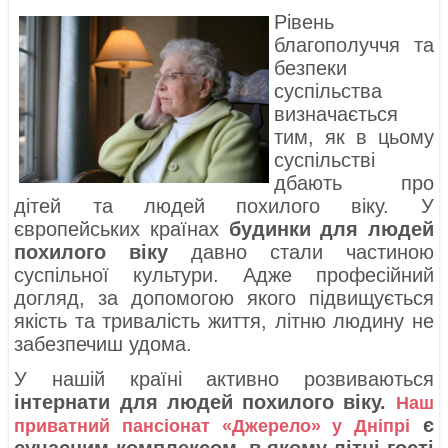
Рівень
благополуччя та
безпеки
суспільства
визначається
тим, як в цьому
суспільстві
дбають про
дітей та людей похилого віку. У
європейських країнах
будинки для людей
похилого віку
давно стали частиною
суспільної культури. Адже професійний
догляд, за допомогою якого підвищується
якість та тривалість життя, літню людину не
забезпечиш удома.
У нашій країні активно розвиваються
інтернати для людей похилого віку.
Наш
є
приватний пансіонат «Джерело» у Дніпрі
сучасним комплексом, в якому літні гості