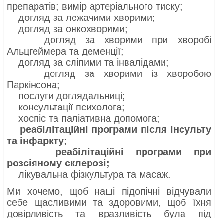
препаратів; вимір артеріального тиску;
догляд за лежачими хворими;
догляд за онкохворими;
догляд за хворими при хворобі
Альцгеймера та деменції;
догляд за сліпими та інвалідами;
догляд за хворими із хворобою
Паркінсона;
послуги доглядальниці;
консультації психолога;
хоспіс та паліативна допомога;
реабілітаційні програми після інсульту
та інфаркту;
реабілітаційні програми при
розсіяному склерозі;
лікувальна фізкультура та масаж.
Ми хочемо, щоб наші підопічні відчували
себе щасливими та здоровими, щоб їхня
довірливість та вразливість була під