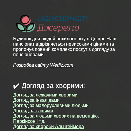
Будинок для людей похилого віку в Дніпрі. Наш
пансіонат відрізняється невисокими цінами та
пропонує повний комплекс послуг з догляду за
пенсіонерами.
Розробка сайту
Wediz.com
✔️ Догляд за хворими:
Догляд за лежачими хворими
Догляд за інвалідами
Догляд за малорухливими людьми
Догляд за сліпими
Догляд за людьми хворих на деменцію,
Паркінсон і т.д.
Догляд за хвороби Альцгеймера