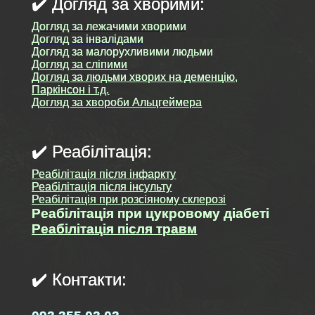
✔️ Догляд за хворими:
Догляд за лежачими хворими
Догляд за інвалідами
Догляд за малорухливими людьми
Догляд за сліпими
Догляд за людьми хворих на деменцію,
Паркінсон і т.д.
Догляд за хвороби Альцгеймера
✔️ Реабілітація:
Реабілітація після інфаркту
Реабілітація після інсульту
Реабілітація при розсіяному склерозі
Реабілітація при цукровому діабеті
Реабілітація після травм
✔️ Контакти: