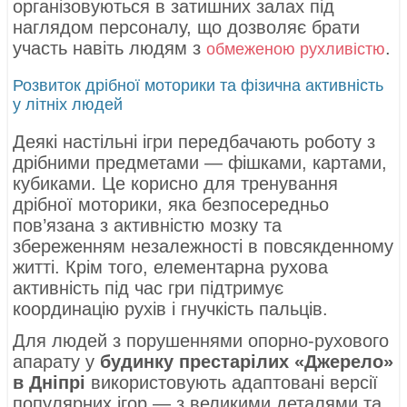
організовуються в затишних залах під
наглядом персоналу, що дозволяє брати
участь навіть людям з
.
обмеженою рухливістю
Розвиток дрібної моторики та фізична активність
у літніх людей
Деякі настільні ігри передбачають роботу з
дрібними предметами — фішками, картами,
кубиками. Це корисно для тренування
дрібної моторики, яка безпосередньо
пов’язана з активністю мозку та
збереженням незалежності в повсякденному
житті. Крім того, елементарна рухова
активність під час гри підтримує
координацію рухів і гнучкість пальців.
Для людей з порушеннями опорно-рухового
апарату у
будинку престарілих «Джерело»
в Дніпрі
використовують адаптовані версії
популярних ігор — з великими деталями та