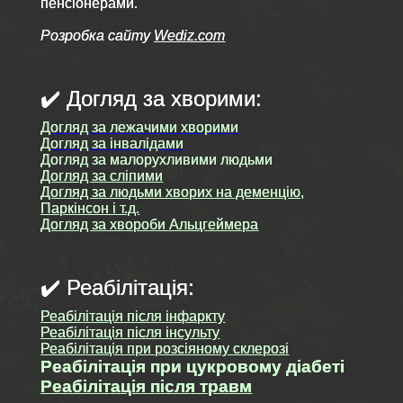
пенсіонерами.
Розробка сайту
Wediz.com
✔️ Догляд за хворими:
Догляд за лежачими хворими
Догляд за інвалідами
Догляд за малорухливими людьми
Догляд за сліпими
Догляд за людьми хворих на деменцію,
Паркінсон і т.д.
Догляд за хвороби Альцгеймера
✔️ Реабілітація:
Реабілітація після інфаркту
Реабілітація після інсульту
Реабілітація при розсіяному склерозі
Реабілітація при цукровому діабеті
Реабілітація після травм