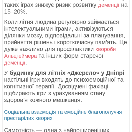
таких іграх знижує ризик розвитку
на
деменції
15–20%.
Коли літня людина регулярно займається
інтелектуальними іграми, активізуються
ділянки мозку, відповідальні за планування,
прийняття рішень і короткочасну пам’ять. Це
дуже важливо для профілактики
хвороби
та інших форм старечої
Альцгеймера
.
деменції
У
будинку для літніх «Джерело» у Дніпрі
настільні ігри входять до психоемоційної та
когнітивної терапії. Досвідчені фахівці
підбирають ігри з урахуванням стану
здоров’я кожного мешканця.
Соціальна взаємодія та емоційне благополуччя
престарілих хворих
Самотність — одна з найпоширеніших