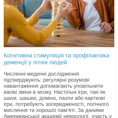
Когнітивна стимуляція та профілактика
деменції у літніх людей
Численні медичні дослідження
підтверджують: регулярні розумові
навантаження допомагають уповільнити
вікові зміни в мозку. Настільні ігри, такі як
шахи, шашки, доміно, пазли або карткові
ігри, потребують зосередженості, логічного
мислення та хорошої пам’яті. За даними
Американської академії неврології, участь у