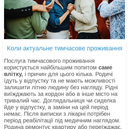
Коли актуальне тимчасове проживання
Послуга тимчасового проживання
користується найбільшим попитом
саме
влітку,
і причин для цього кілька. Родичі
їдуть у відпустку та не мають можливості
залишити літню людину без нагляду. Рідні
виїжджають за кордон або в інше місто на
тривалий час. Доглядальниця чи сиделка
йде у відпустку, а заміни на цей період
немає. Після виписки з лікарні потрібен
період реабілітації під медичним наглядом.
Родина ремонтує квартиру або переїжджає,