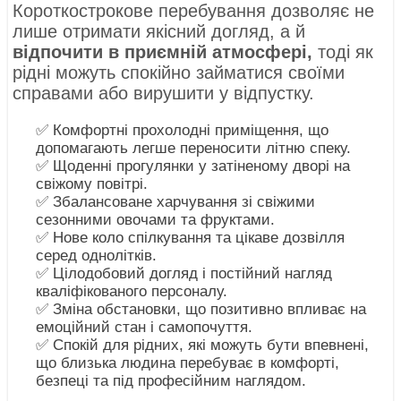
Короткострокове перебування дозволяє не
лише отримати якісний догляд, а й
відпочити в приємній атмосфері,
тоді як
рідні можуть спокійно займатися своїми
справами або вирушити у відпустку.
✅ Комфортні прохолодні приміщення, що
допомагають легше переносити літню спеку.
✅ Щоденні прогулянки у затіненому дворі на
свіжому повітрі.
✅ Збалансоване харчування зі свіжими
сезонними овочами та фруктами.
✅ Нове коло спілкування та цікаве дозвілля
серед однолітків.
✅ Цілодобовий догляд і постійний нагляд
кваліфікованого персоналу.
✅ Зміна обстановки, що позитивно впливає на
емоційний стан і самопочуття.
✅ Спокій для рідних, які можуть бути впевнені,
що близька людина перебуває в комфорті,
безпеці та під професійним наглядом.