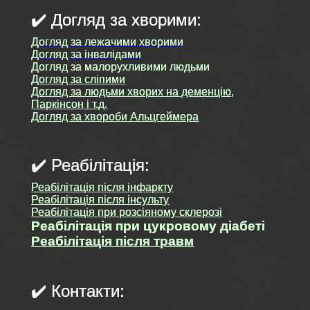
✔️ Догляд за хворими:
Догляд за лежачими хворими
Догляд за інвалідами
Догляд за малорухливими людьми
Догляд за сліпими
Догляд за людьми хворих на деменцію,
Паркінсон і т.д.
Догляд за хвороби Альцгеймера
✔️ Реабілітація:
Реабілітація після інфаркту
Реабілітація після інсульту
Реабілітація при розсіяному склерозі
Реабілітація при цукровому діабеті
Реабілітація після травм
✔️ Контакти: