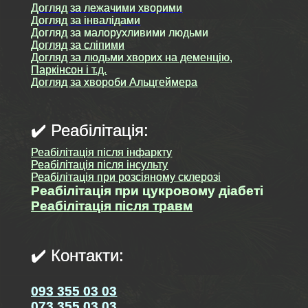
Догляд за лежачими хворими
Догляд за інвалідами
Догляд за малорухливими людьми
Догляд за сліпими
Догляд за людьми хворих на деменцію,
Паркінсон і т.д.
Догляд за хвороби Альцгеймера
✔️ Реабілітація:
Реабілітація після інфаркту
Реабілітація після інсульту
Реабілітація при розсіяному склерозі
Реабілітація при цукровому діабеті
Реабілітація після травм
✔️ Контакти:
093 355 03 03
073 355 03 03