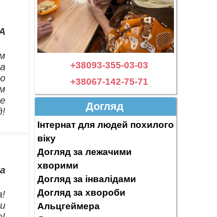
A
им
+38093-355-03-03
на
ью
+38067-142-75-71
ам
се
Догляд
д!
Інтернат для людей похилого
віку
Догляд за лежачими
хворими
а
Догляд за інвалідами
Догляд за хвороби
а!
 и
Альцгеймера
о!