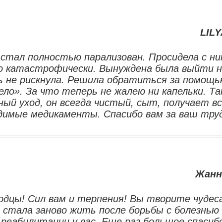
LILY
стал полностью парализован. Просидела с н
ло катастрофически. Вынуждена была выйти 
ь не рискнула. Решила обратиться за помощ
ло». За что теперь не жалею ни капельки. Т
ый уход, он всегда чистый, сыт, получает в
димые медикаменты. Спасибо вам за ваш тру
Жанн
дцы! Сил вам и терпения! Вы творите чудес
 стала заново жить после борьбы с болезнью
реабилитации у вас. Еще раз большое спасиб