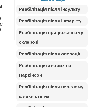
а
Реабілітація після інсульту
ть
Реабілітація після інфаркту
ие
!
Реабілітація при розсіяному
склерозі
Реабілітація після операції
Реабілітація хворих на
Паркінсон
Реабілітація після перелому
шийки стегна