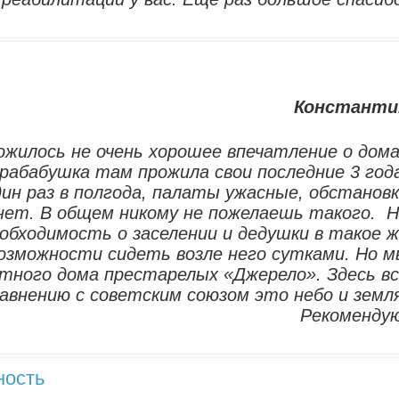
Константи
ожилось не очень хорошее впечатление о дом
рабабушка там прожила свои последние 3 год
дин раз в полгода, палаты ужасные, обстанов
нет. В общем никому не пожелаешь такого. 
еобходимость о заселении и дедушки в такое 
возможности сидеть возле него сутками. Но 
стного дома престарелых «Джерело». Здесь в
авнению с советским союзом это небо и земл
Рекомендую
ность