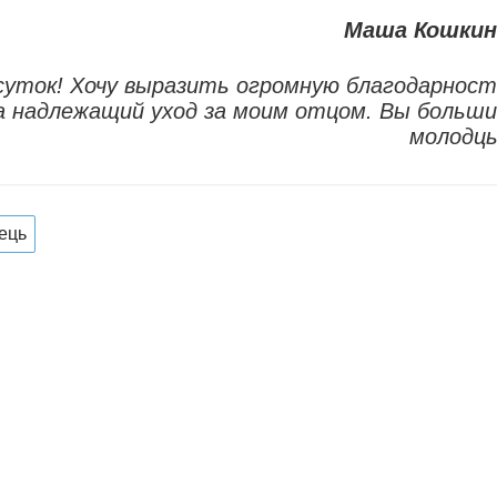
Маша Кошкин
суток! Хочу выразить огромную благодарнос
а надлежащий уход за моим отцом. Вы больш
молодцы
ець