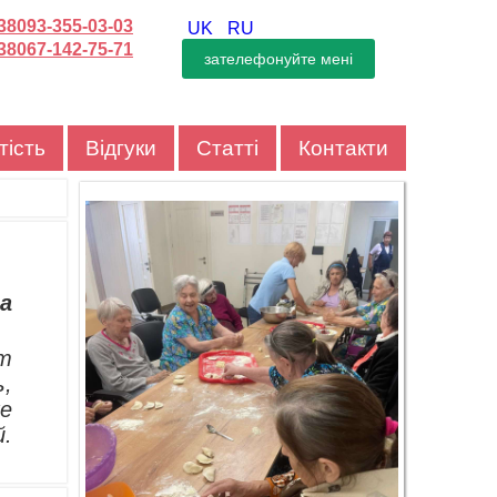
38093-355-03-03
UK
RU
38067-142-75-71
тість
Відгуки
Статті
Контакти
а
ит
ь,
же
й.