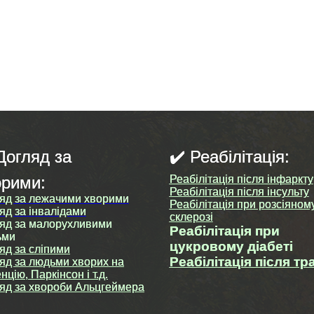
Догляд за
✔️ Реабілітація:
орими:
Реабілітація після інфаркту
Реабілітація після інсульту
яд за лежачими хворими
Реабілітація при розсіяном
яд за інвалідами
склерозі
яд за малорухливими
Реабілітація при
ьми
цукровому діабеті
яд за сліпими
Реабілітація після тр
яд за людьми хворих на
нцію, Паркінсон і т.д.
яд за хвороби Альцгеймера