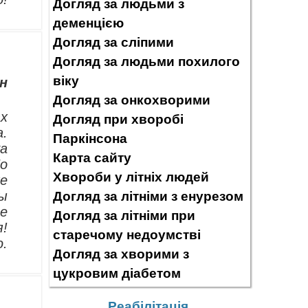
Догляд за людьми з
деменцією
Догляд за сліпими
Догляд за людьми похилого
віку
н
Догляд за онкохворими
ах
Догляд при хворобі
а.
Паркінсона
ка
Карта сайту
Но
Хвороби у літніх людей
же
мы
Догляд за літніми з енурезом
се
Догляд за літніми при
я!
старечому недоумстві
.
Догляд за хворими з
цукровим діабетом
Реабілітація