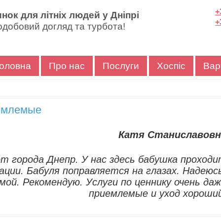
+
нок для літніх людей у Дніпрі
+
добовий догляд та турбота!
оловна
Про нас
Послуги
Хоспіс
Вар
иемлемые
Катя Станиславовн
т города Днепр. У нас здесь бабушка проход
ции. Бабуля поправляется на глазах. Надеюс
мой. Рекомендую. Услуги по ценнику очень да
приемлемые и уход хороши