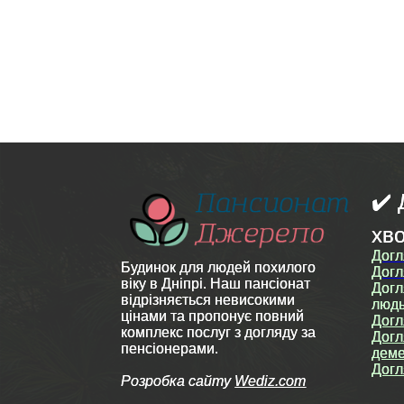
✔️ 
хв
Догл
Будинок для людей похилого
Догл
віку в Дніпрі. Наш пансіонат
Догл
відрізняється невисокими
люд
цінами та пропонує повний
Догл
комплекс послуг з догляду за
Догл
пенсіонерами.
деме
Догл
Розробка сайту
Wediz.com