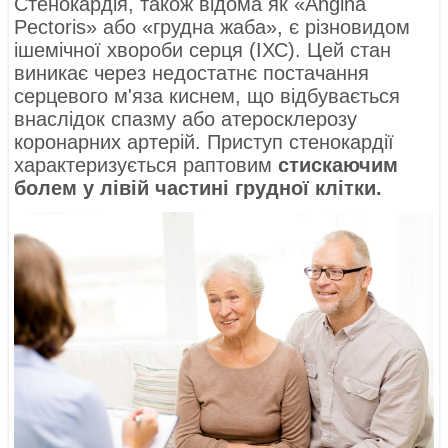
Стенокардія, також відома як «Angina
Pectoris» або «грудна жаба», є різновидом
ішемічної хвороби серця (ІХС). Цей стан
виникає через недостатнє постачання
серцевого м'яза киснем, що відбувається
внаслідок спазму або атеросклерозу
коронарних артерій. Приступ стенокардії
характеризується раптовим
стискаючим
болем у лівій частині грудної клітки.