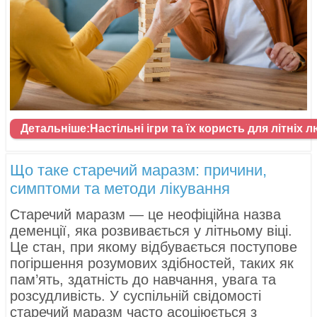
Детальніше:Настільні ігри та їх користь для літніх 
Що таке старечий маразм: причини,
симптоми та методи лікування
Старечий маразм — це неофіційна назва
деменції, яка розвивається у літньому віці.
Це стан, при якому відбувається поступове
погіршення розумових здібностей, таких як
пам’ять, здатність до навчання, увага та
розсудливість. У суспільній свідомості
старечий маразм часто асоціюється з