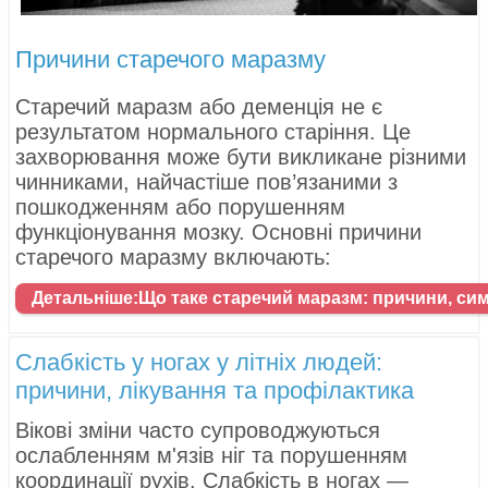
Причини старечого маразму
Старечий маразм або деменція не є
результатом нормального старіння. Це
захворювання може бути викликане різними
чинниками, найчастіше пов’язаними з
пошкодженням або порушенням
функціонування мозку. Основні причини
старечого маразму включають:
Детальніше:Що таке старечий маразм: причини, си
Слабкість у ногах у літніх людей:
причини, лікування та профілактика
Вікові зміни часто супроводжуються
ослабленням м'язів ніг та порушенням
координації рухів. Слабкість в ногах —