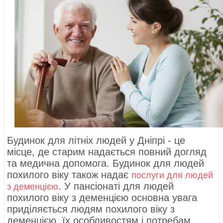
Будинок для літніх людей у ​​Дніпрі - це
місце, де старим надається повний догляд
та медична допомога. Будинок для людей
похилого віку також надає
послуги для людей
. У пансіонаті для людей
з деменцією
похилого віку з деменцією основна увага
приділяється людям похилого віку з
деменцією, їх особливостям і потребам.