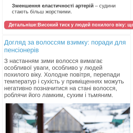
Зменшення еластичності артерій
– судини
стають більш жорсткими.
Детальніше:Високий тиск у людей похилого віку: щ
Догляд за волоссям взимку: поради для
пенсіонерів
З настанням зими волосся вимагає
особливої ​​уваги, особливо у людей
похилого віку. Холодне повітря, перепади
температур і сухість у приміщеннях можуть
негативно позначитися на стані волосся,
роблячи його ламким, сухим і тьмяним.