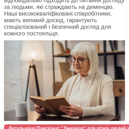
відповідально підходить до питання догляду
за людьми, які страждають на деменцію.
Наші висококваліфіковані співробітники,
мають великий досвід, гарантують
спеціалізований і безпечний догляд для
кожного постояльця.
Детальніше:Пансіонат "Джерело" для літніх людей 