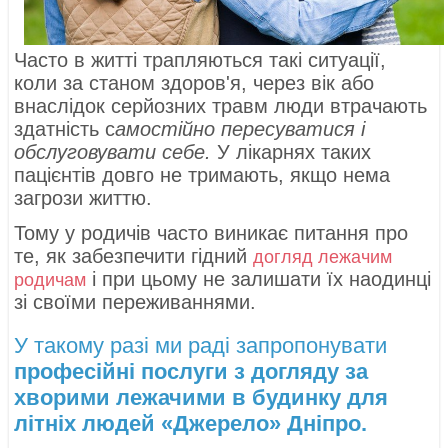
Часто в житті трапляються такі ситуації,
коли за станом здоров'я, через вік або
внаслідок серйозних травм люди втрачають
здатність с
амостійно пересуватися і
обслуговувати себе.
У лікарнях таких
пацієнтів довго не тримають, якщо нема
загрози життю.
Тому у родичів часто виникає питання про
те, як забезпечити гідний
догляд лежачим
і при цьому не залишати їх наодинці
родичам
зі своїми переживаннями.
У такому разі ми раді запропонувати
професійні послуги з догляду за
хворими лежачими в будинку для
літніх людей «Джерело» Дніпро.