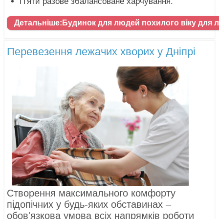
П'яти разове збалансоване харчування.
Детальніше:Будинок для людей похилого віку для 
Перевезення лежачих хворих у Дніпрі
Створення максимального комфорту
підопічних у будь-яких обставинах –
обов'язкова умова всіх напрямків роботи